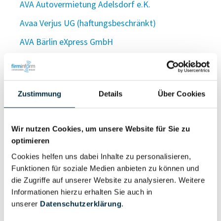
AVA Autovermietung Adelsdorf e.K.
Avaa Verjus UG (haftungsbeschränkt)
AVA Bärlin eXpress GmbH
AVA Bau & Gebäudemanagement GmbH
AVA Bau GmbH
Zustimmung
Details
Über Cookies
AVA Bau GmbH
AVA Bau GmbH & Co. KG
Wir nutzen Cookies, um unsere Website für Sie zu
AVA Bau GmbH & Co. KG
optimieren
AVA Beratungsgesellschaft m.b.H.
Cookies helfen uns dabei Inhalte zu personalisieren,
Funktionen für soziale Medien anbieten zu können und
Avabis GmbH
die Zugriffe auf unserer Website zu analysieren. Weitere
avablu GmbH
Informationen hierzu erhalten Sie auch in
unserer
Datenschutzerklärung
.
Avabrain UG (haftungsbeschränkt)