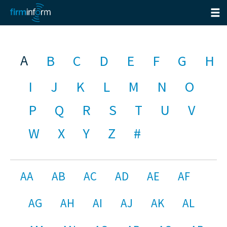
A
B
C
D
E
F
G
H
I
J
K
L
M
N
O
P
Q
R
S
T
U
V
W
X
Y
Z
#
AA
AB
AC
AD
AE
AF
AG
AH
AI
AJ
AK
AL