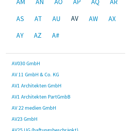
AM
AN
AO
AP
AQ
AR
AV
AS
AT
AU
AW
AX
AY
AZ
A#
AV030 GmbH
AV 11 GmbH & Co. KG
AV1 Architekten GmbH
AV1 Architekten PartGmbB
AV 22 medien GmbH
AV23 GmbH
AV25 UG (haftungsbeschränkt)