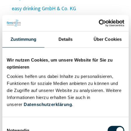
easy drinking GmbH & Co. KG
easy drinking Verwaltungs-GmbH
easy drinks GmbH
Zustimmung
Details
Über Cookies
Easy Drive 24 GmbH
EASYDRIVE24 GmbH & Co. KG
Wir nutzen Cookies, um unsere Website für Sie zu
EASYDRIVE24 Verwaltungs-GmbH
optimieren
EasyDrive Autovermietung GmbH
Cookies helfen uns dabei Inhalte zu personalisieren,
Funktionen für soziale Medien anbieten zu können und
Easy Drive by Fouad UG (haftungsbeschränkt)
die Zugriffe auf unserer Website zu analysieren. Weitere
EASYDRIVE COMPANY KG
Informationen hierzu erhalten Sie auch in
unserer
Datenschutzerklärung
.
Easy Drive Fahrschule GmbH
Easydrive Fahrschule GmbH
Einwilligungsauswahl
easy drive GmbH
Notwendig