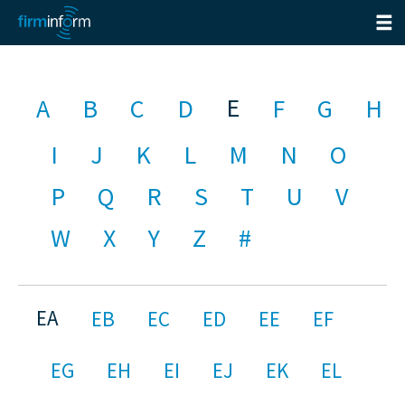
E
A
B
C
D
F
G
H
I
J
K
L
M
N
O
P
Q
R
S
T
U
V
W
X
Y
Z
#
EA
EB
EC
ED
EE
EF
EG
EH
EI
EJ
EK
EL