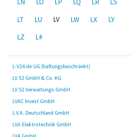
LN
LO
LP
LQ
LR
LS
LV
LT
LU
LW
LX
LY
LZ
L#
L-V24.de UG (haftungsbeschränkt)
LV 52 GmbH & Co. KG
LV 52 Verwaltungs-GmbH
LVAC Invest GmbH
L.V.A. Deutschland GmbH
LVA Elektrotechnik GmbH
LVA GmbH