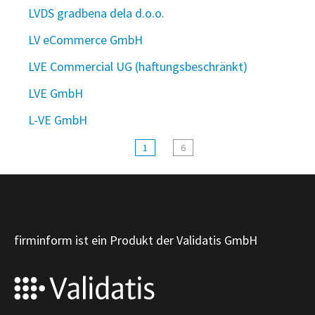
LVDS gradbena dela d.o.o.
LV eCommerce GmbH
LVE Commercial UG (haftungsbeschränkt)
LVE GmbH
L-VE GmbH
1
6
firminform ist ein Produkt der Validatis GmbH