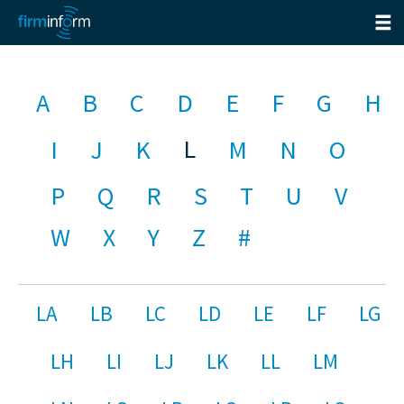
A
B
C
D
E
F
G
H
L
I
J
K
M
N
O
P
Q
R
S
T
U
V
W
X
Y
Z
#
LA
LB
LC
LD
LE
LF
LG
LH
LI
LJ
LK
LL
LM