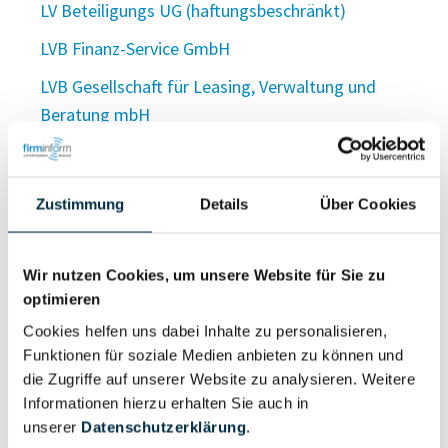
LV Beteiligungs UG (haftungsbeschränkt)
LVB Finanz-Service GmbH
LVB Gesellschaft für Leasing, Verwaltung und
Beratung mbH
LVBGW Dienstleistungs GmbH
LVB Holding GmbH
Zustimmung
Details
Über Cookies
LVB Hotelmanagement UG (haftungsbeschränkt)
LVB Hotelmanagement UG (haftungsbeschränkt)
Wir nutzen Cookies, um unsere Website für Sie zu
optimieren
LVBH Steuerberatung GmbH
Cookies helfen uns dabei Inhalte zu personalisieren,
LVB Hygienedienst GmbH
Funktionen für soziale Medien anbieten zu können und
LVB Immobilien GmbH
die Zugriffe auf unserer Website zu analysieren. Weitere
Informationen hierzu erhalten Sie auch in
LVB Immo Geschäftsführungs-GmbH
unserer
Datenschutzerklärung
.