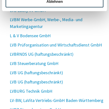
LVBL Steuerberatung GmbH
Ablehnen
LVB Lucky VV GmbH
LVBM Werbe-GmbH, Werbe-, Media- und
Marketingagentur
L & V Bodensee GmbH
LVB Prüforganisation und Wirtschaftsdienst GmbH
LVBRNDS UG (haftungsbeschränkt)
LVB Steuerberatung GmbH
LVB UG (haftungsbeschränkt)
LVB UG (haftungsbeschränkt)
LVBURG Technik GmbH
LV-BW, LaVita Vertriebs-GmbH Baden-Württemberg