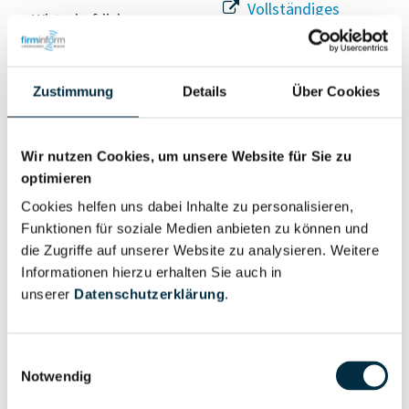
Vollständiges
Wirtschaftlich
Unternehmensprofil
Berechtigter
anfragen
Zustimmung
Details
Über Cookies
Eigentums- und Kontrollstruktur
Wir nutzen Cookies, um unsere Website für Sie zu
optimieren
Vollständiges
Cookies helfen uns dabei Inhalte zu personalisieren,
Gesellschafterstruktur
Unternehmensprofil
Funktionen für soziale Medien anbieten zu können und
anfragen
die Zugriffe auf unserer Website zu analysieren. Weitere
Informationen hierzu erhalten Sie auch in
unserer
Datenschutzerklärung
.
Vollständiges
Unternehmensnetzwerk
Unternehmensprofil
anfragen
Einwilligungsauswahl
Notwendig