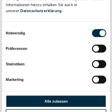
Informationen hierzu erhalten Sie auch in
Eigentums- und Kontrollstruktur
unserer
Datenschutzerklärung
.
Vollständiges
Einwilligungsauswahl
Notwendig
Gesellschafterstruktur
Unternehmensprofil
anfragen
Präferenzen
Vollständiges
Unternehmensnetzwerk
Unternehmensprofil
Statistiken
anfragen
Marketing
Vollständiges
Wirtschaftlich
Unternehmensprofil
Berechtigten Pfad
anfragen
Alle zulassen