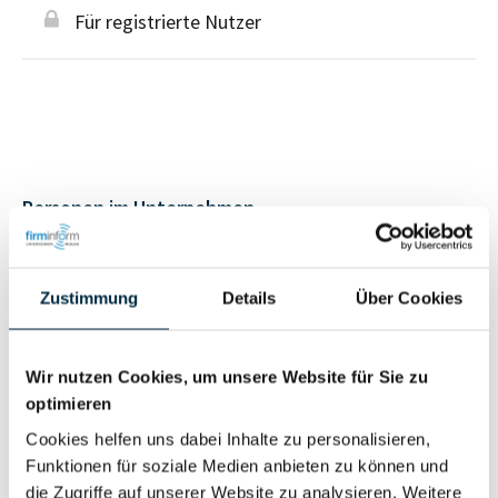
Für registrierte Nutzer
Personen im Unternehmen
Für registrierte
Geschäftsführer (1)
Zustimmung
Details
Über Cookies
Nutzer
Wir nutzen Cookies, um unsere Website für Sie zu
Vollständiges
Wirtschaftlich
optimieren
Unternehmensprofil
Berechtigter
anfragen
Cookies helfen uns dabei Inhalte zu personalisieren,
Funktionen für soziale Medien anbieten zu können und
die Zugriffe auf unserer Website zu analysieren. Weitere