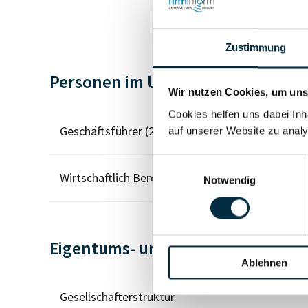
Zustimmung
Personen im Unternehmen
Wir nutzen Cookies, um unse
Cookies helfen uns dabei Inh
Geschäftsführer (2)
auf unserer Website zu analy
Einwilligungsauswahl
Wirtschaftlich Berechtigter
Notwendig
Eigentums- und Kontrollstruktur
Ablehnen
Gesellschafterstruktur