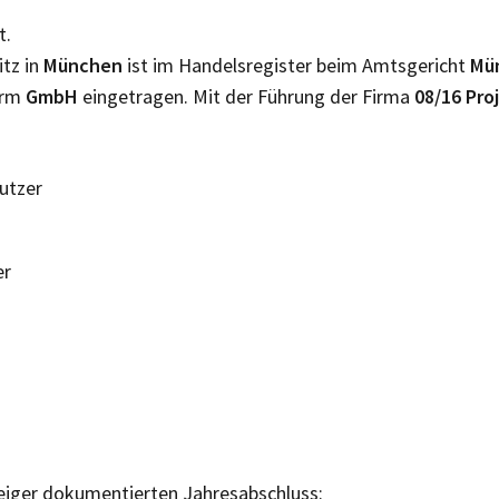
t.
itz in
München
ist im Handelsregister beim Amtsgericht
Mü
orm
GmbH
eingetragen. Mit der Führung der Firma
08/16 Pr
Nutzer
er
eiger dokumentierten Jahresabschluss: