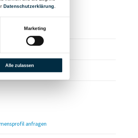
er
Datenschutzerklärung
.
mensprofil anfragen
Marketing
mensprofil anfragen
Alle zulassen
mensprofil anfragen
mensprofil anfragen