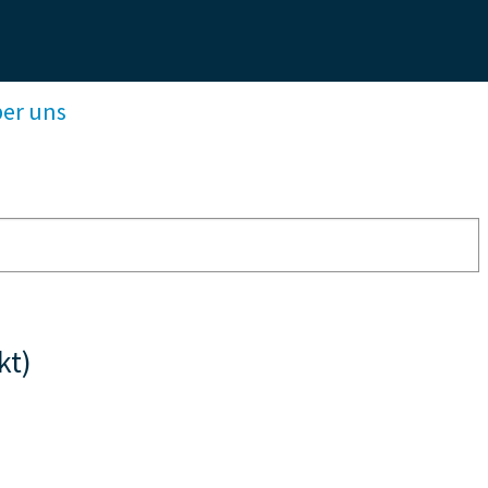
ber uns
kt)