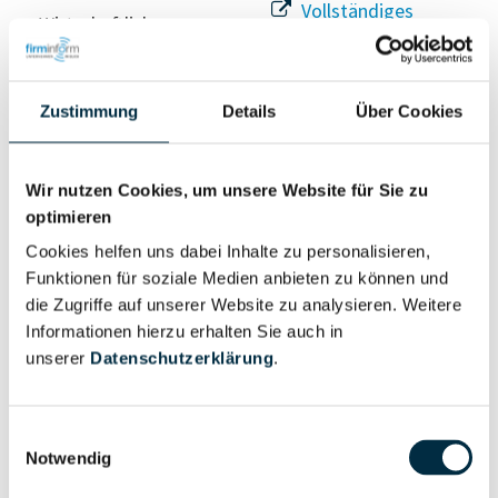
Vollständiges
Wirtschaftlich
Unternehmensprofil
Berechtigter
anfragen
Zustimmung
Details
Über Cookies
Eigentums- und Kontrollstruktur
Wir nutzen Cookies, um unsere Website für Sie zu
optimieren
Vollständiges
Cookies helfen uns dabei Inhalte zu personalisieren,
Gesellschafterstruktur
Unternehmensprofil
Funktionen für soziale Medien anbieten zu können und
anfragen
die Zugriffe auf unserer Website zu analysieren. Weitere
Informationen hierzu erhalten Sie auch in
unserer
Datenschutzerklärung
.
Vollständiges
Unternehmensnetzwerk
Unternehmensprofil
anfragen
Einwilligungsauswahl
Notwendig