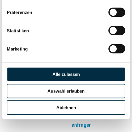
Vollständiges
Präferenzen
Wirtschaftlich
Unternehmensprofil
Berechtigten Pfad
anfragen
Statistiken
Marketing
Risikoinformationen
Alle zulassen
Vollständiges
PEP- und
Unternehmensprofil
Sanktionslistenstatus
anfragen
Auswahl erlauben
Ablehnen
Vollständiges
Insolvenzinformationen
Unternehmensprofil
anfragen