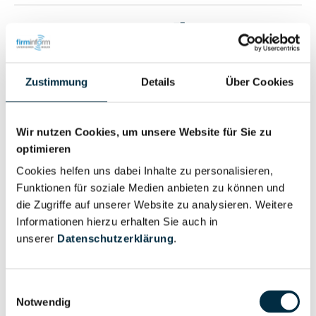
Vollständiges
Wirtschaftlich
Unternehmensprofil
Berechtigter
anfragen
Zustimmung
Details
Über Cookies
Eigentums- und Kontrollstruktur
Wir nutzen Cookies, um unsere Website für Sie zu
optimieren
Cookies helfen uns dabei Inhalte zu personalisieren,
Vollständiges
Funktionen für soziale Medien anbieten zu können und
Gesellschafterstruktur
Unternehmensprofil
die Zugriffe auf unserer Website zu analysieren. Weitere
anfragen
Informationen hierzu erhalten Sie auch in
unserer
Datenschutzerklärung
.
Vollständiges
Unternehmensnetzwerk
Unternehmensprofil
Einwilligungsauswahl
anfragen
Notwendig