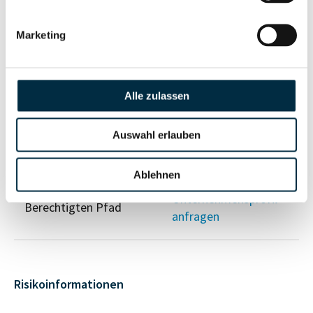
Vollständiges
Gesellschafterstruktur
Unternehmensprofil
Marketing
anfragen
Alle zulassen
Vollständiges
Unternehmensnetzwerk
Unternehmensprofil
anfragen
Auswahl erlauben
Ablehnen
Vollständiges
Wirtschaftlich
Unternehmensprofil
Berechtigten Pfad
anfragen
Risikoinformationen