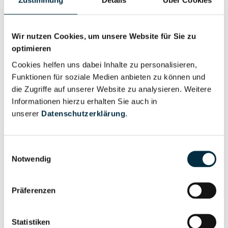
Zustimmung
Details
Über Cookies
Personen im Unternehmen
Für registrierte
Wir nutzen Cookies, um unsere Website für Sie zu
Geschäftsführer (1)
Nutzer
optimieren
Cookies helfen uns dabei Inhalte zu personalisieren,
Funktionen für soziale Medien anbieten zu können und
Für registrierte
Prokurist (1)
die Zugriffe auf unserer Website zu analysieren. Weitere
Nutzer
Informationen hierzu erhalten Sie auch in
unserer
Datenschutzerklärung
.
Vollständiges
Wirtschaftlich
Unternehmensprofil
Einwilligungsauswahl
Berechtigter
anfragen
Notwendig
Präferenzen
Eigentums- und Kontrollstruktur
Statistiken