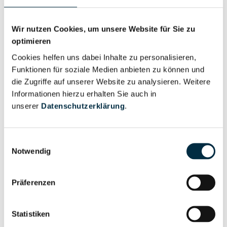
Für registrierte
Geschäftsführer (1)
Wir nutzen Cookies, um unsere Website für Sie zu
Nutzer
optimieren
Cookies helfen uns dabei Inhalte zu personalisieren,
Für registrierte
Funktionen für soziale Medien anbieten zu können und
Prokurist (1)
Nutzer
die Zugriffe auf unserer Website zu analysieren. Weitere
Informationen hierzu erhalten Sie auch in
unserer
Datenschutzerklärung
.
Vollständiges
Wirtschaftlich
Unternehmensprofil
Berechtigter
Einwilligungsauswahl
anfragen
Notwendig
Präferenzen
Eigentums- und Kontrollstruktur
Statistiken
Vollständiges