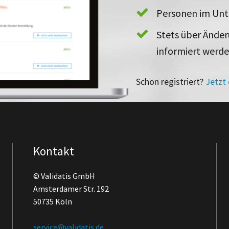
Personen im Un
Stets über Ände
informiert werd
Schon registriert?
Jetzt
Kontakt
© Validatis GmbH
Amsterdamer Str. 192
50735 Köln
service@validatis.de