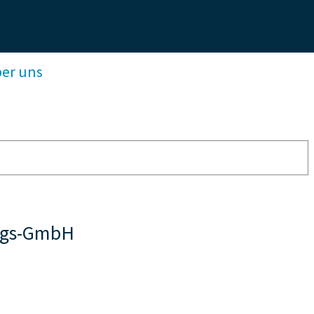
ber uns
ngs-GmbH