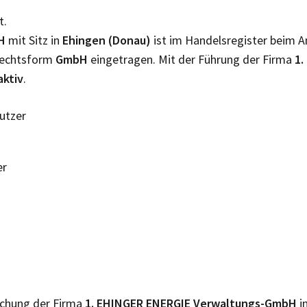
t.
H
mit Sitz in
Ehingen (Donau)
ist im Handelsregister beim 
 Rechtsform
GmbH
eingetragen. Mit der Führung der Firma
1.
aktiv
.
Nutzer
er
lichung der Firma
1. EHINGER ENERGIE Verwaltungs-GmbH
i