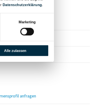
er
Datenschutzerklärung
.
mensprofil anfragen
Marketing
mensprofil anfragen
Alle zulassen
mensprofil anfragen
mensprofil anfragen