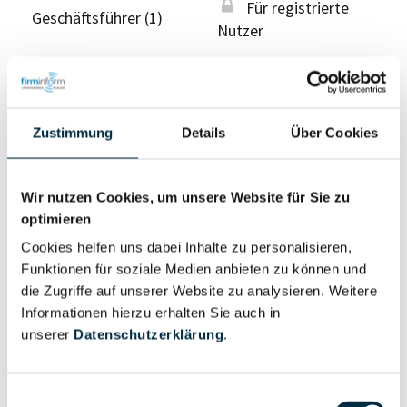
Für registrierte
Geschäftsführer (1)
Nutzer
Vollständiges
Wirtschaftlich
Unternehmensprofil
Berechtigter
Zustimmung
Details
Über Cookies
anfragen
Wir nutzen Cookies, um unsere Website für Sie zu
optimieren
Eigentums- und Kontrollstruktur
Cookies helfen uns dabei Inhalte zu personalisieren,
Funktionen für soziale Medien anbieten zu können und
Vollständiges
die Zugriffe auf unserer Website zu analysieren. Weitere
Gesellschafterstruktur
Unternehmensprofil
Informationen hierzu erhalten Sie auch in
anfragen
unserer
Datenschutzerklärung
.
Vollständiges
Einwilligungsauswahl