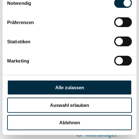
Unternehmensnetzwerk
Unternehmensprofil
Notwendig
anfragen
Präferenzen
Vollständiges
Wirtschaftlich
Unternehmensprofil
Statistiken
Berechtigten Pfad
anfragen
Marketing
Risikoinformationen
Alle zulassen
Vollständiges
PEP- und
Unternehmensprofil
Auswahl erlauben
Sanktionslistenstatus
anfragen
Ablehnen
Vollständiges