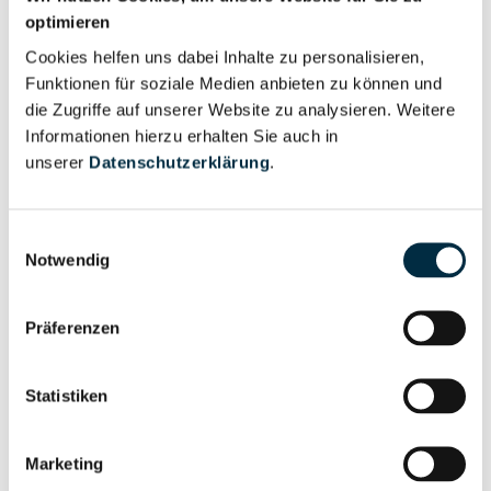
Unternehmensnetzwerk
Unternehmensprofil
optimieren
anfragen
Cookies helfen uns dabei Inhalte zu personalisieren,
Funktionen für soziale Medien anbieten zu können und
die Zugriffe auf unserer Website zu analysieren. Weitere
Vollständiges
Wirtschaftlich
Informationen hierzu erhalten Sie auch in
Unternehmensprofil
Berechtigten Pfad
unserer
Datenschutzerklärung
.
anfragen
Einwilligungsauswahl
Notwendig
Risikoinformationen
Präferenzen
Vollständiges
PEP- und
Unternehmensprofil
Sanktionslistenstatus
Statistiken
anfragen
Marketing
Vollständiges