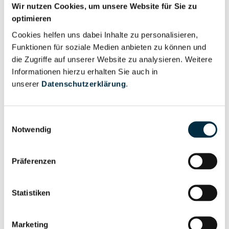
Wir nutzen Cookies, um unsere Website für Sie zu
Vollständiges
optimieren
Unternehmensnetzwerk
Unternehmensprofil
Cookies helfen uns dabei Inhalte zu personalisieren,
anfragen
Funktionen für soziale Medien anbieten zu können und
die Zugriffe auf unserer Website zu analysieren. Weitere
Vollständiges
Informationen hierzu erhalten Sie auch in
Wirtschaftlich
unserer
Datenschutzerklärung
.
Unternehmensprofil
Berechtigten Pfad
anfragen
Einwilligungsauswahl
Notwendig
Risikoinformationen
Präferenzen
Vollständiges
PEP- und
Unternehmensprofil
Statistiken
Sanktionslistenstatus
anfragen
Marketing