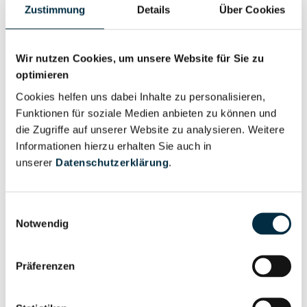
Zustimmung
Details
Über Cookies
Personen im Unternehmen
Wir nutzen Cookies, um unsere Website für Sie zu
Für registrierte
Geschäftsführer (2)
optimieren
Nutzer
Cookies helfen uns dabei Inhalte zu personalisieren,
Funktionen für soziale Medien anbieten zu können und
die Zugriffe auf unserer Website zu analysieren. Weitere
Für registrierte
Prokurist (2)
Informationen hierzu erhalten Sie auch in
Nutzer
unserer
Datenschutzerklärung
.
Vollständiges
Wirtschaftlich
Einwilligungsauswahl
Unternehmensprofil
Berechtigter
Notwendig
anfragen
Präferenzen
Eigentums- und Kontrollstruktur