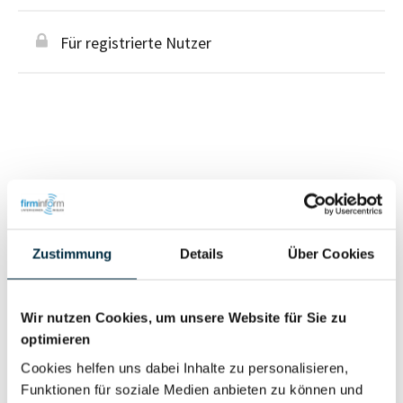
Für registrierte Nutzer
Personen im Unternehmen
Für registrierte
Zustimmung
Details
Über Cookies
Geschäftsführer (1)
Nutzer
Wir nutzen Cookies, um unsere Website für Sie zu
Vollständiges
optimieren
Wirtschaftlich
Unternehmensprofil
Cookies helfen uns dabei Inhalte zu personalisieren,
Berechtigter
anfragen
Funktionen für soziale Medien anbieten zu können und