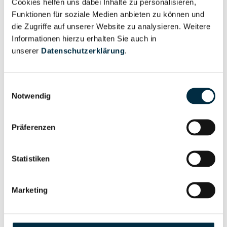
Cookies helfen uns dabei Inhalte zu personalisieren,
Vollständiges
Wirtschaftlich
Funktionen für soziale Medien anbieten zu können und
Unternehmensprofil
Berechtigter
die Zugriffe auf unserer Website zu analysieren. Weitere
anfragen
Informationen hierzu erhalten Sie auch in
unserer
Datenschutzerklärung
.
Eigentums- und Kontrollstruktur
Einwilligungsauswahl
Notwendig
Vollständiges
Gesellschafterstruktur
Unternehmensprofil
Präferenzen
anfragen
Statistiken
Vollständiges
Unternehmensnetzwerk
Unternehmensprofil
Marketing
anfragen