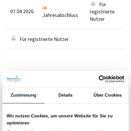
Für
07.04.2026
registrierte
Jahresabschluss
Nutzer
Für registrierte Nutzer
Personen im Unternehmen
Zustimmung
Details
Über Cookies
Für registrierte
Geschäftsführer (1)
Nutzer
Wir nutzen Cookies, um unsere Website für Sie zu
optimieren