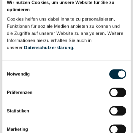
Wir nutzen Cookies, um unsere Website für Sie zu
optimieren
Für registrierte
Geschäftsführer (1)
Nutzer
Cookies helfen uns dabei Inhalte zu personalisieren,
Funktionen für soziale Medien anbieten zu können und
die Zugriffe auf unserer Website zu analysieren. Weitere
Vollständiges
Informationen hierzu erhalten Sie auch in
Wirtschaftlich
Unternehmensprofil
unserer
Datenschutzerklärung
.
Berechtigter
anfragen
Einwilligungsauswahl
Notwendig
Eigentums- und Kontrollstruktur
Präferenzen
Vollständiges
Gesellschafterstruktur
Unternehmensprofil
Statistiken
anfragen
Marketing