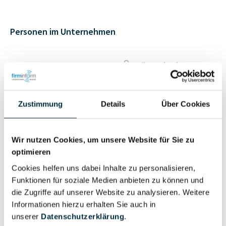
Personen im Unternehmen
Für registrierte
Geschäftsführer (1)
Nutzer
Zustimmung
Details
Über Cookies
Vollständiges
Wirtschaftlich
Unternehmensprofil
Berechtigter
anfragen
Wir nutzen Cookies, um unsere Website für Sie zu
optimieren
Cookies helfen uns dabei Inhalte zu personalisieren,
Funktionen für soziale Medien anbieten zu können und
Eigentums- und Kontrollstruktur
die Zugriffe auf unserer Website zu analysieren. Weitere
Informationen hierzu erhalten Sie auch in
unserer
Datenschutzerklärung
.
Vollständiges