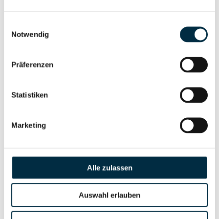
Gesellschafterstruktur
Unternehmensprofil
anfragen
Einwilligungsauswahl
Notwendig
Vollständiges
Unternehmensnetzwerk
Unternehmensprofil
Präferenzen
anfragen
Statistiken
Vollständiges
Wirtschaftlich
Unternehmensprofil
Marketing
Berechtigten Pfad
anfragen
Alle zulassen
Risikoinformationen
Auswahl erlauben
Vollständiges