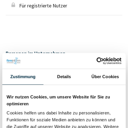
Für registrierte Nutzer
Personen im Unternehmen
Für registrierte
Geschäftsführer (2)
Zustimmung
Details
Über Cookies
Nutzer
Wir nutzen Cookies, um unsere Website für Sie zu
Vollständiges
Wirtschaftlich
optimieren
Unternehmensprofil
Berechtigter
anfragen
Cookies helfen uns dabei Inhalte zu personalisieren,
Funktionen für soziale Medien anbieten zu können und
die Zugriffe auf unserer Website zu analysieren. Weitere