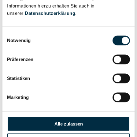
Informationen hierzu erhalten Sie auch in
Eigentums- und Kontrollstruktur
unserer
Datenschutzerklärung
.
Vollständiges
Einwilligungsauswahl
Notwendig
Gesellschafterstruktur
Unternehmensprofil
anfragen
Präferenzen
Vollständiges
Unternehmensnetzwerk
Unternehmensprofil
Statistiken
anfragen
Marketing
Vollständiges
Wirtschaftlich
Unternehmensprofil
Berechtigten Pfad
anfragen
Alle zulassen