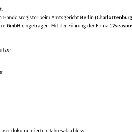
t.
im Handelsregister beim Amtsgericht
Berlin (Charlottenbur
orm
GmbH
eingetragen. Mit der Führung der Firma
12seaso
Nutzer
er
eiger dokumentierten Jahresabschluss: