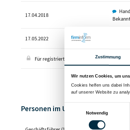
Hande
17.04.2018
Bekann
Jahr
17.05.2022
Zustimmung
Für registrierte Nutzer
Wir nutzen Cookies, um unse
Cookies helfen uns dabei Inh
auf unserer Website zu analy
Einwilligungsauswahl
Personen im Unternehmen
Notwendig
Geschäftsführer (1)