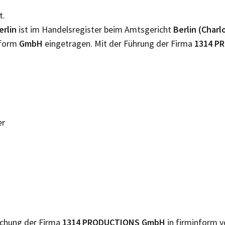
t.
erlin
ist im Handelsregister beim Amtsgericht
Berlin (Char
sform
GmbH
eingetragen. Mit der Führung der Firma
1314 P
er
lichung der Firma
1314 PRODUCTIONS GmbH
in firminform v