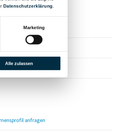
er
Datenschutzerklärung
.
mensprofil anfragen
Marketing
mensprofil anfragen
Alle zulassen
mensprofil anfragen
mensprofil anfragen