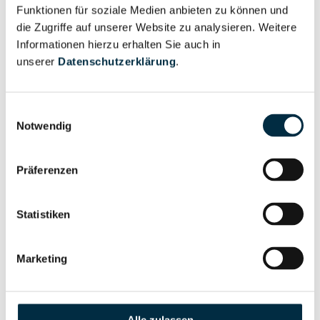
Unternehmensprofil
Funktionen für soziale Medien anbieten zu können und
Berechtigter
anfragen
die Zugriffe auf unserer Website zu analysieren. Weitere
Informationen hierzu erhalten Sie auch in
unserer
Datenschutzerklärung
.
Eigentums- und Kontrollstruktur
Einwilligungsauswahl
Notwendig
Vollständiges
Gesellschafterstruktur
Unternehmensprofil
Präferenzen
anfragen
Statistiken
Vollständiges
Unternehmensnetzwerk
Unternehmensprofil
Marketing
anfragen
Vollständiges
Wirtschaftlich