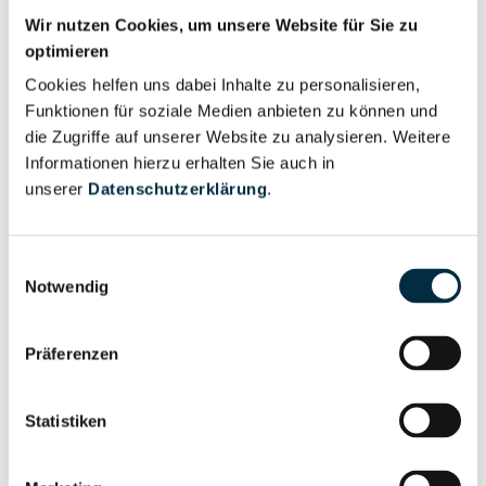
Personen im Unternehmen
Wir nutzen Cookies, um unsere Website für Sie zu
optimieren
Für registrierte
Vorstandsmitglied (1)
Cookies helfen uns dabei Inhalte zu personalisieren,
Nutzer
Funktionen für soziale Medien anbieten zu können und
die Zugriffe auf unserer Website zu analysieren. Weitere
Informationen hierzu erhalten Sie auch in
Vollständiges
Wirtschaftlich
unserer
Datenschutzerklärung
.
Unternehmensprofil
Berechtigter
anfragen
Einwilligungsauswahl
Notwendig
Eigentums- und Kontrollstruktur
Präferenzen
Vollständiges
Statistiken
Gesellschafterstruktur
Unternehmensprofil
anfragen