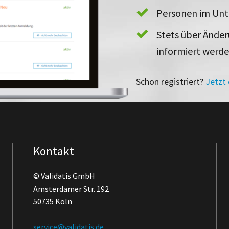
Personen im Un
Stets über Ände
informiert werd
Schon registriert?
Jetzt
Kontakt
© Validatis GmbH
Amsterdamer Str. 192
50735 Köln
service@validatis.de