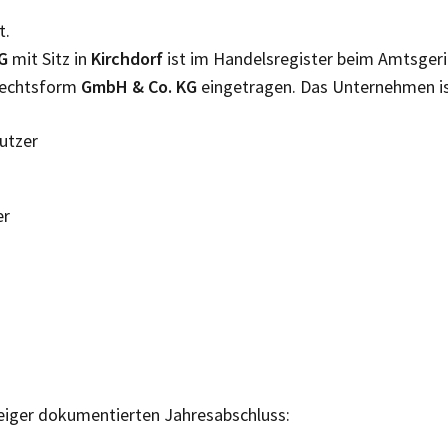
t.
G
mit Sitz in
Kirchdorf
ist im Handelsregister beim Amtsger
 Rechtsform
GmbH & Co. KG
eingetragen. Das Unternehmen i
Nutzer
er
eiger dokumentierten Jahresabschluss: