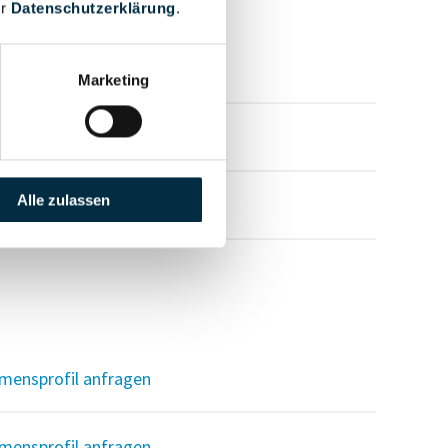
er
Datenschutzerklärung
.
mensprofil anfragen
Marketing
mensprofil anfragen
Alle zulassen
mensprofil anfragen
mensprofil anfragen
mensprofil anfragen