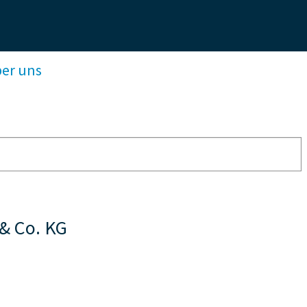
ber uns
& Co. KG