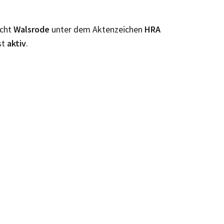
icht
Walsrode
unter dem Aktenzeichen
HRA
st
aktiv
.