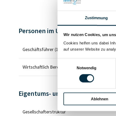
Zustimmung
Personen im Unternehmen
Wir nutzen Cookies, um unse
Cookies helfen uns dabei Inh
Geschäftsführer (1)
auf unserer Website zu analy
Einwilligungsauswahl
Wirtschaftlich Berechtigter
Notwendig
Eigentums- und Kontrollstruktur
Ablehnen
Gesellschafterstruktur