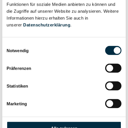
Unternehmensprofil
Funktionen für soziale Medien anbieten zu können und
Berechtigter
anfragen
die Zugriffe auf unserer Website zu analysieren. Weitere
Informationen hierzu erhalten Sie auch in
unserer
Datenschutzerklärung
.
Eigentums- und Kontrollstruktur
Einwilligungsauswahl
Notwendig
Vollständiges
Gesellschafterstruktur
Unternehmensprofil
Präferenzen
anfragen
Statistiken
Vollständiges
Unternehmensnetzwerk
Unternehmensprofil
Marketing
anfragen
Vollständiges