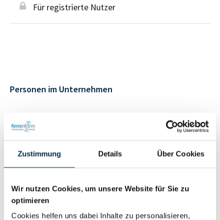
Für registrierte Nutzer
Personen im Unternehmen
Für registrierte
Geschäftsführer (2)
Nutzer
Zustimmung
Details
Über Cookies
Für registrierte
Prokurist (3)
Nutzer
Wir nutzen Cookies, um unsere Website für Sie zu
optimieren
Vollständiges
Cookies helfen uns dabei Inhalte zu personalisieren,
Wirtschaftlich