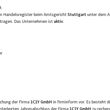
t.
im Handelsregister beim Amtsgericht
Stuttgart
unter dem A
tragen. Das Unternehmen ist
aktiv
.
er
lichung der Firma
1C1Y GmbH
in firminform vor. Es besteht 
nterlegten Jahresabschluss der Firma
1C1Y GmbH
zu recher