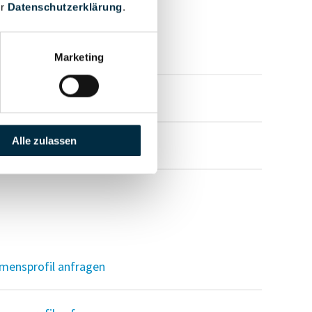
er
Datenschutzerklärung
.
mensprofil anfragen
Marketing
mensprofil anfragen
Alle zulassen
mensprofil anfragen
mensprofil anfragen