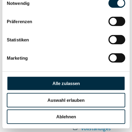
Unternehmensnetzwerk
Unternehmensprofil
Notwendig
anfragen
Präferenzen
Vollständiges
Wirtschaftlich
Unternehmensprofil
Statistiken
Berechtigten Pfad
anfragen
Marketing
Risikoinformationen
Alle zulassen
Vollständiges
PEP- und
Auswahl erlauben
Unternehmensprofil
Sanktionslistenstatus
anfragen
Ablehnen
Vollständiges