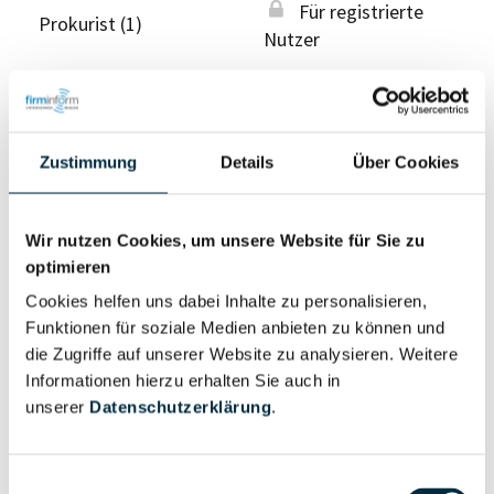
Für registrierte
Prokurist (1)
Nutzer
Vollständiges
Wirtschaftlich
Unternehmensprofil
Berechtigter
Zustimmung
Details
Über Cookies
anfragen
Wir nutzen Cookies, um unsere Website für Sie zu
optimieren
Eigentums- und Kontrollstruktur
Cookies helfen uns dabei Inhalte zu personalisieren,
Funktionen für soziale Medien anbieten zu können und
Vollständiges
die Zugriffe auf unserer Website zu analysieren. Weitere
Gesellschafterstruktur
Unternehmensprofil
Informationen hierzu erhalten Sie auch in
anfragen
unserer
Datenschutzerklärung
.
Vollständiges
Einwilligungsauswahl