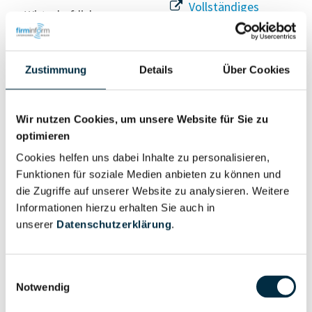
Vollständiges
Wirtschaftlich
Unternehmensprofil
Berechtigter
anfragen
Zustimmung
Details
Über Cookies
Eigentums- und Kontrollstruktur
Wir nutzen Cookies, um unsere Website für Sie zu
optimieren
Vollständiges
Cookies helfen uns dabei Inhalte zu personalisieren,
Gesellschafterstruktur
Unternehmensprofil
Funktionen für soziale Medien anbieten zu können und
anfragen
die Zugriffe auf unserer Website zu analysieren. Weitere
Informationen hierzu erhalten Sie auch in
unserer
Datenschutzerklärung
.
Vollständiges
Unternehmensnetzwerk
Unternehmensprofil
anfragen
Einwilligungsauswahl
Notwendig