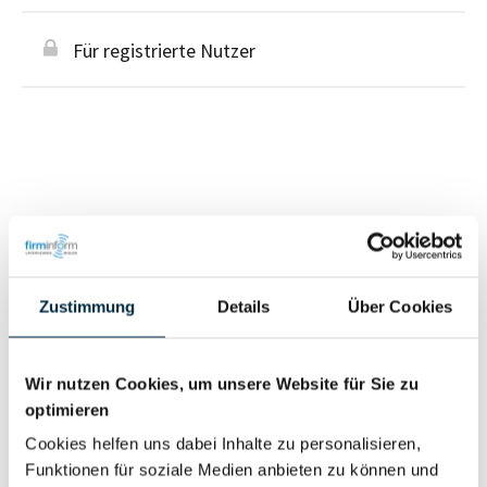
Für registrierte Nutzer
Personen im Unternehmen
Für registrierte
Zustimmung
Details
Über Cookies
Geschäftsführer (1)
Nutzer
Wir nutzen Cookies, um unsere Website für Sie zu
Vollständiges
optimieren
Wirtschaftlich
Unternehmensprofil
Berechtigter
Cookies helfen uns dabei Inhalte zu personalisieren,
anfragen
Funktionen für soziale Medien anbieten zu können und