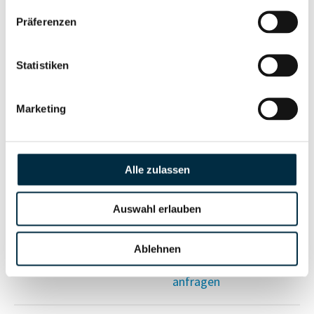
Vollständiges
Wirtschaftlich
Präferenzen
Unternehmensprofil
Berechtigter
anfragen
Statistiken
Marketing
Eigentums- und Kontrollstruktur
Vollständiges
Alle zulassen
Gesellschafterstruktur
Unternehmensprofil
anfragen
Auswahl erlauben
Vollständiges
Ablehnen
Unternehmensnetzwerk
Unternehmensprofil
anfragen