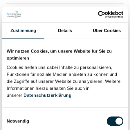
Für registrierte Nutzer
Zustimmung
Details
Über Cookies
Wir nutzen Cookies, um unsere Website für Sie zu
optimieren
Personen im Unternehmen
Cookies helfen uns dabei Inhalte zu personalisieren,
Funktionen für soziale Medien anbieten zu können und
Für registrierte
die Zugriffe auf unserer Website zu analysieren. Weitere
Geschäftsführer (2)
Informationen hierzu erhalten Sie auch in
Nutzer
unserer
Datenschutzerklärung
.
Für registrierte
Prokurist (3)
Einwilligungsauswahl
Nutzer
Notwendig