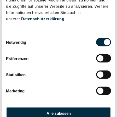
Funktionen für soziale Medien anbieten zu können und
anfragen
die Zugriffe auf unserer Website zu analysieren. Weitere
Informationen hierzu erhalten Sie auch in
unserer
Datenschutzerklärung
.
Eigentums- und Kontrollstruktur
Einwilligungsauswahl
Notwendig
Vollständiges
Gesellschafterstruktur
Unternehmensprofil
anfragen
Präferenzen
Statistiken
Vollständiges
Unternehmensnetzwerk
Unternehmensprofil
anfragen
Marketing
Vollständiges
Wirtschaftlich
Unternehmensprofil
Alle zulassen
Berechtigten Pfad