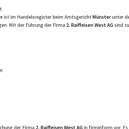
t.
er
ist im Handelsregister beim Amtsgericht
Münster
unter 
gen. Mit der Führung der Firma
2. Raiffeisen West AG
sind z
er
lichung der Firma
2. Raiffeisen West AG
in firminform vor. Es