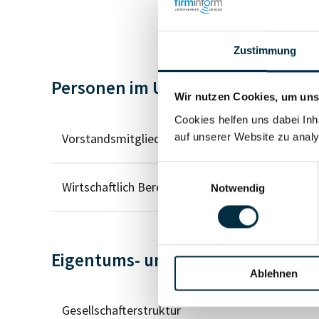
Zustimmung
Personen im Unternehmen
Wir nutzen Cookies, um unse
Cookies helfen uns dabei Inh
Vorstandsmitglied (1)
auf unserer Website zu analy
Einwilligungsauswahl
Wirtschaftlich Berechtigter
Notwendig
Eigentums- und Kontrollstruktur
Ablehnen
Gesellschafterstruktur