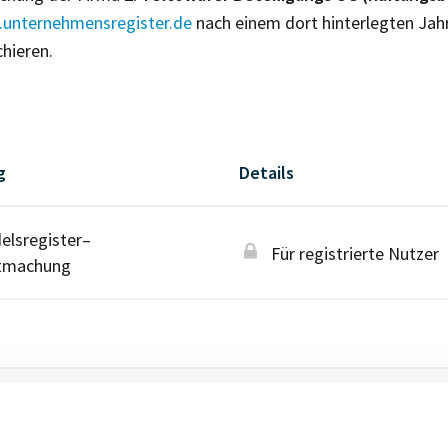
unternehmensregister.de
nach einem dort hinterlegten Jah
chieren.
g
Details
lsregister–
Für registrierte Nutzer
tmachung