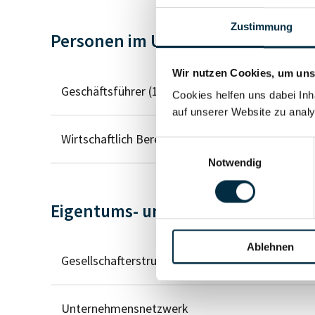
Zustimmung
Personen im Unternehmen
Wir nutzen Cookies, um unse
Geschäftsführer (1)
Cookies helfen uns dabei Inh
auf unserer Website zu analy
Wirtschaftlich Berechtigter
Einwilligungsauswahl
Notwendig
Eigentums- und Kontrollstruktur
Ablehnen
Gesellschafterstruktur
Unternehmensnetzwerk