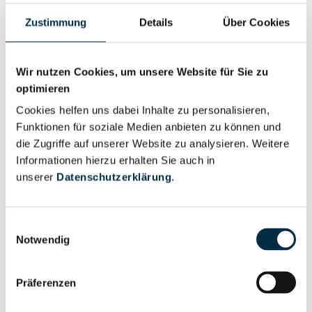
Eigentums- und Kontrollstruktur
Zustimmung
Details
Über Cookies
Vollständiges
Wir nutzen Cookies, um unsere Website für Sie zu
Gesellschafterstruktur
Unternehmensprofil
optimieren
anfragen
Cookies helfen uns dabei Inhalte zu personalisieren,
Funktionen für soziale Medien anbieten zu können und
Vollständiges
die Zugriffe auf unserer Website zu analysieren. Weitere
Unternehmensnetzwerk
Unternehmensprofil
Informationen hierzu erhalten Sie auch in
anfragen
unserer
Datenschutzerklärung
.
Vollständiges
Einwilligungsauswahl
Wirtschaftlich
Notwendig
Unternehmensprofil
Berechtigten Pfad
anfragen
Präferenzen