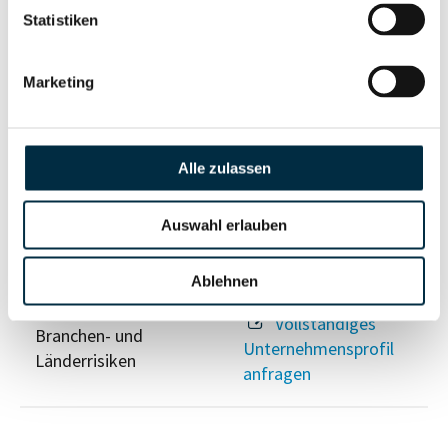
Risikoinformationen
Statistiken
Marketing
Vollständiges
PEP- und
Unternehmensprofil
Sanktionslistenstatus
anfragen
Alle zulassen
Vollständiges
Auswahl erlauben
Insolvenzinformationen
Unternehmensprofil
anfragen
Ablehnen
Vollständiges
Branchen- und
Unternehmensprofil
Länderrisiken
anfragen