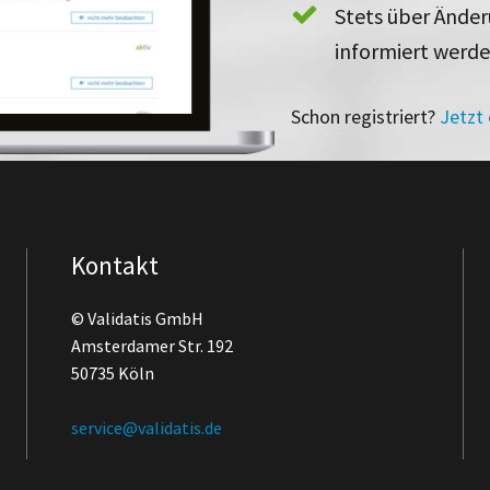
Stets über Ände
informiert werd
Schon registriert?
Jetzt
Kontakt
© Validatis GmbH
Amsterdamer Str. 192
50735 Köln
service@validatis.de