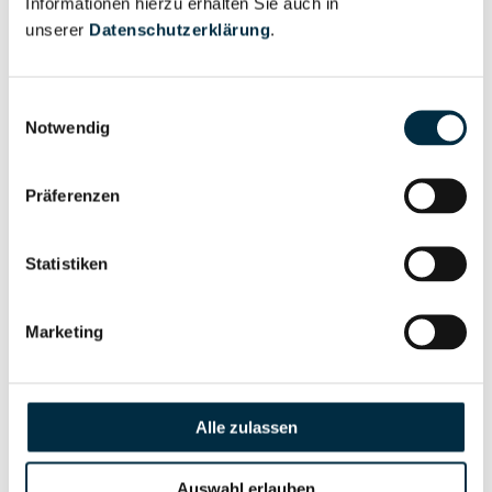
Informationen hierzu erhalten Sie auch in
Eigentums- und Kontrollstruktur
unserer
Datenschutzerklärung
.
Vollständiges
Einwilligungsauswahl
Gesellschafterstruktur
Unternehmensprofil
Notwendig
anfragen
Präferenzen
Vollständiges
Unternehmensnetzwerk
Unternehmensprofil
Statistiken
anfragen
Marketing
Vollständiges
Wirtschaftlich
Unternehmensprofil
Berechtigten Pfad
anfragen
Alle zulassen
Auswahl erlauben