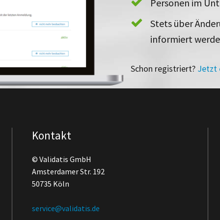
Personen im Un
Stets über Ände
informiert werd
Schon registriert?
Jetzt
Kontakt
© Validatis GmbH
Amsterdamer Str. 192
50735 Köln
service@validatis.de