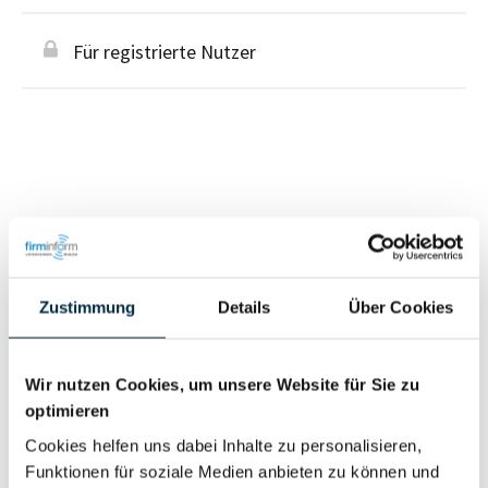
Für registrierte Nutzer
Personen im Unternehmen
Für registrierte
Zustimmung
Details
Über Cookies
Geschäftsführer (1)
Nutzer
Wir nutzen Cookies, um unsere Website für Sie zu
Vollständiges
optimieren
Wirtschaftlich
Unternehmensprofil
Cookies helfen uns dabei Inhalte zu personalisieren,
Berechtigter
anfragen
Funktionen für soziale Medien anbieten zu können und