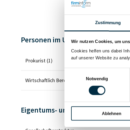
Zustimmung
Personen im Unternehmen
Wir nutzen Cookies, um unse
Cookies helfen uns dabei Inh
auf unserer Website zu analy
Prokurist (1)
Einwilligungsauswahl
Notwendig
Wirtschaftlich Berechtigter
Eigentums- und Kontrollstruktur
Ablehnen