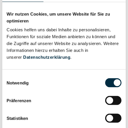
Wir nutzen Cookies, um unsere Website für Sie zu
Personen im Unternehmen
optimieren
Cookies helfen uns dabei Inhalte zu personalisieren,
Für registrierte
Funktionen für soziale Medien anbieten zu können und
Geschäftsführer (1)
Nutzer
die Zugriffe auf unserer Website zu analysieren. Weitere
Informationen hierzu erhalten Sie auch in
unserer
Datenschutzerklärung
.
Vollständiges
Wirtschaftlich
Unternehmensprofil
Berechtigter
anfragen
Einwilligungsauswahl
Notwendig
Präferenzen
Eigentums- und Kontrollstruktur
Statistiken
Vollständiges