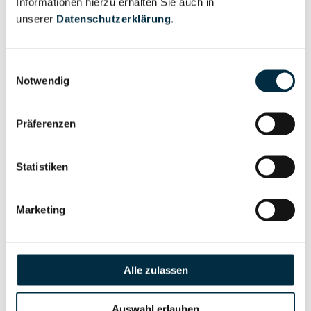
Informationen hierzu erhalten Sie auch in
Eigentums- und Kontrollstruktur
unserer
Datenschutzerklärung
.
Vollständiges
Einwilligungsauswahl
Gesellschafterstruktur
Unternehmensprofil
Notwendig
anfragen
Präferenzen
Vollständiges
Unternehmensnetzwerk
Unternehmensprofil
Statistiken
anfragen
Marketing
Vollständiges
Wirtschaftlich
Unternehmensprofil
Berechtigten Pfad
anfragen
Alle zulassen
Auswahl erlauben