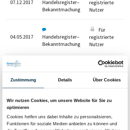
07.12.2017
Handelsregister–
registrierte
Bekanntmachung
Nutzer
Für
04.05.2017
Handelsregister–
registrierte
Bekanntmachung
Nutzer
Für
23.10.2025
registrierte
Jahresabschluss
Nutzer
Zustimmung
Details
Über Cookies
Für registrierte Nutzer
Wir nutzen Cookies, um unsere Website für Sie zu
optimieren
Cookies helfen uns dabei Inhalte zu personalisieren,
Funktionen für soziale Medien anbieten zu können und