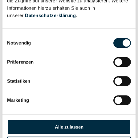
die Zugriffe auf unserer Website zu analysieren. Weitere
Informationen hierzu erhalten Sie auch in
unserer
Datenschutzerklärung
.
Eigentums- und Kontrollstruktur
Einwilligungsauswahl
Vollständiges
Notwendig
Gesellschafterstruktur
Unternehmensprofil
anfragen
Präferenzen
Vollständiges
Statistiken
Unternehmensnetzwerk
Unternehmensprofil
anfragen
Marketing
Vollständiges
Wirtschaftlich
Unternehmensprofil
Berechtigten Pfad
anfragen
Alle zulassen