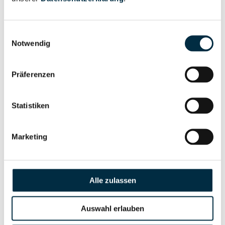
Vollständiges
Gesellschafterstruktur
Unternehmensprofil
Einwilligungsauswahl
anfragen
Notwendig
Vollständiges
Präferenzen
Unternehmensnetzwerk
Unternehmensprofil
anfragen
Statistiken
Vollständiges
Wirtschaftlich
Marketing
Unternehmensprofil
Berechtigten Pfad
anfragen
Alle zulassen
Risikoinformationen
Auswahl erlauben