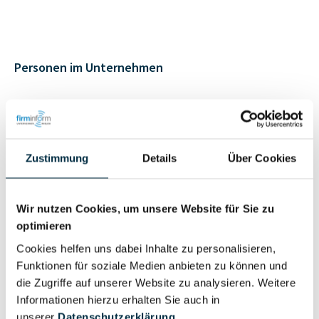
Personen im Unternehmen
Für registrierte
Geschäftsführer (1)
Nutzer
Zustimmung
Details
Über Cookies
Vollständiges
Wirtschaftlich
Unternehmensprofil
Berechtigter
Wir nutzen Cookies, um unsere Website für Sie zu
anfragen
optimieren
Cookies helfen uns dabei Inhalte zu personalisieren,
Funktionen für soziale Medien anbieten zu können und
die Zugriffe auf unserer Website zu analysieren. Weitere
Eigentums- und Kontrollstruktur
Informationen hierzu erhalten Sie auch in
unserer
Datenschutzerklärung
.