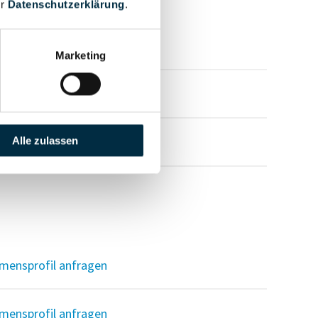
er
Datenschutzerklärung
.
mensprofil anfragen
Marketing
mensprofil anfragen
mensprofil anfragen
Alle zulassen
mensprofil anfragen
mensprofil anfragen