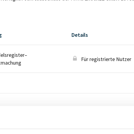
g
Details
lsregister–
Für registrierte Nutzer
tmachung